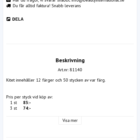
Har du frågor, vi svarar snabbt: info@beautyinternational.se
Du får alltid faktura! Snabb leverans
DELA
Beskrivning
Art.nr: 81140
Kitet innehåller 12 färger och 50 stycken av var färg.

Pris per styck vid köp av:

   1 st     
83:-
   3 st     
74:-
   6 st     
64:-
 12 st     
57:-
Visa mer