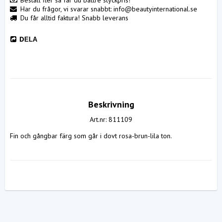
Beställ fler så får du bättre styckpris!
Har du frågor, vi svarar snabbt: info@beautyinternational.se
Du får alltid faktura! Snabb leverans
DELA
Beskrivning
Art.nr: 811109
Fin och gångbar färg som går i dovt rosa-brun-lila ton.